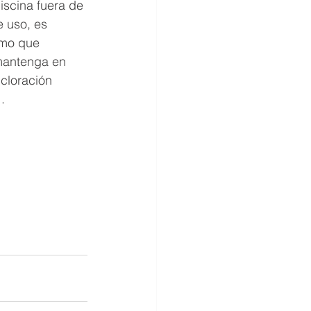
iscina fuera de 
 uso, es 
imo que 
 mantenga en 
cloración 
.