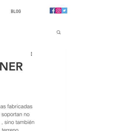
BLOG
ENER
das fabricadas 
 soportan no 
 , sino también 
 terreno 