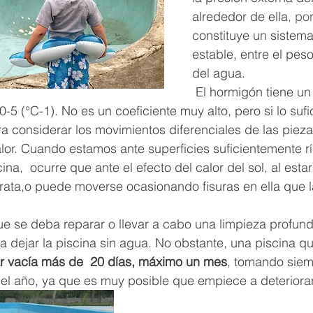
alrededor de ella
, po
constituye un sistema
estable, entre el pes
del agua. 
 El hormigón tiene un coeficiente de 
0-5 (°C-1). No es un coeficiente muy alto, pero si lo suf
a considerar los movimientos diferenciales de las piez
alor. Cuando estamos ante superficies suficientemente r
na,  ocurre que ante el efecto del calor del sol, al estar 
rata,o puede moverse ocasionando fisuras en ella que la 
e se deba reparar o llevar a cabo una limpieza profund
 dejar la piscina sin agua. No obstante, una piscina que
ar vacía más de  20 días, máximo un mes
, tomando siem
del año, ya que es muy posible que empiece a deteriorar