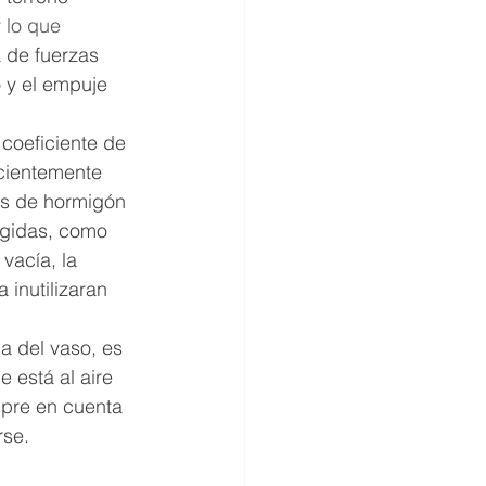
r lo que 
 de fuerzas 
o y el empuje 
icientemente 
as de hormigón 
ígidas, como  
vacía, la 
inutilizaran 
a del vaso, es 
 está al aire 
pre en cuenta 
se. 